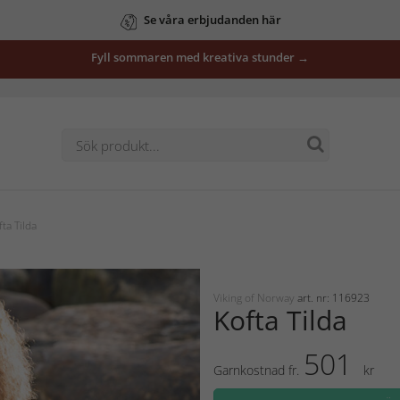
Se våra erbjudanden här
Fyll sommaren med kreativa stunder →
ta Tilda
Viking of Norway
art. nr: 116923
Kofta Tilda
501
Garnkostnad fr.
kr