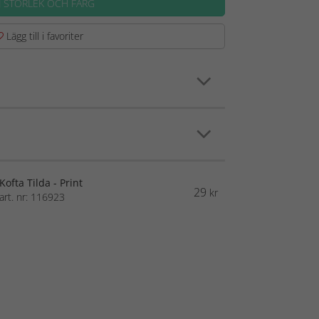
J STORLEK OCH FÄRG
Lägg till i favoriter
Kofta Tilda - Print
29
kr
art. nr: 116923