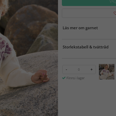
VÄL
Läs mer om garnet
Storlekstabell & tvättråd
-
+
Finns i lager