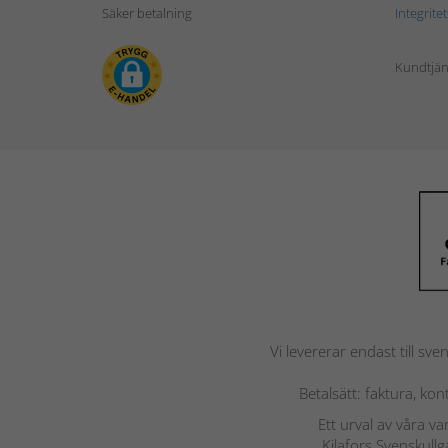
Säker betalning
Integrite
Kundtjän
Vi levererar endast till sve
Betalsätt: faktura, ko
Ett urval av våra v
Kilafors Svenskullg