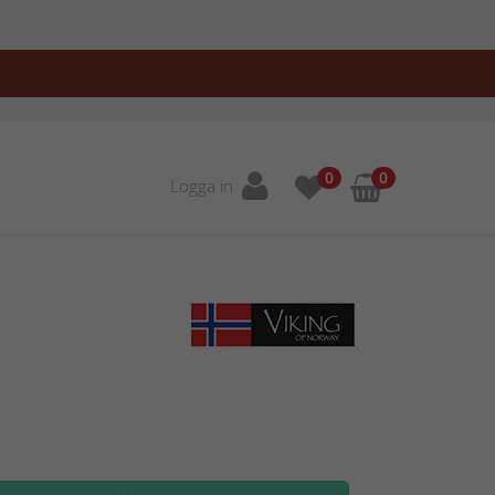
0
0
Logga in