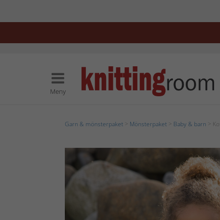
Meny
Garn & mönsterpaket
>
Mönsterpaket
>
Baby & barn
> Kof