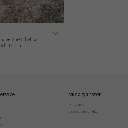
 Superfine!Tillbehör:
ch 3,5 mm, ...
ervice
Mina tjänster
Mina sidor
Lägg order direkt
r
p