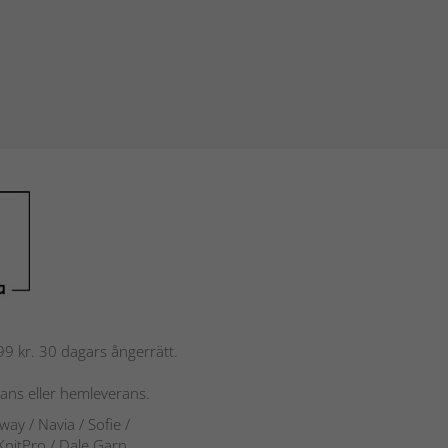
 799 kr. 30 dagars ångerrätt.
rans eller hemleverans.
rway
/ Navia
/ Sofie
/
 KnitPro / Dale Garn