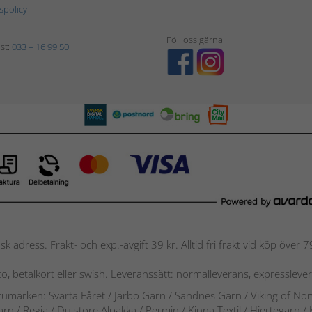
tspolicy
Följ oss gärna!
st:
033 – 16 99 50
nsk adress. Frakt- och exp.-avgift 39 kr. Alltid fri frakt vid köp över
nto, betalkort eller swish. Leveranssätt: normalleverans, expressleve
arumärken: Svarta Fåret / Järbo Garn / Sandnes Garn / Viking of No
arn
/
Regia / Du store Alpakka / Permin / Kinna Textil / Hjertegarn /