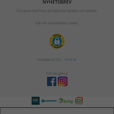
NYHETSBREV
Få e-post med förtur på exklusiva rabatter och nyheter.
Fyll i din e-postadress nedan.
Kundtjänst:
033 – 16 99 50
Följ oss gärna!