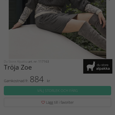
Du Store Alpakka
art. nr: 117163
Tröja Zoe
884
Garnkostnad fr.
kr
VÄLJ STORLEK OCH FÄRG
Lägg till i favoriter