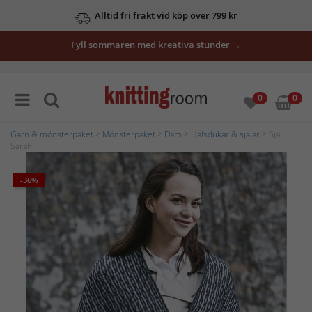
Alltid fri frakt vid köp över 799 kr
Fyll sommaren med kreativa stunder →
0
0
Garn & mönsterpaket
>
Mönsterpaket
>
Dam
>
Halsdukar & sjalar
> Sjal
Sarah
-36%