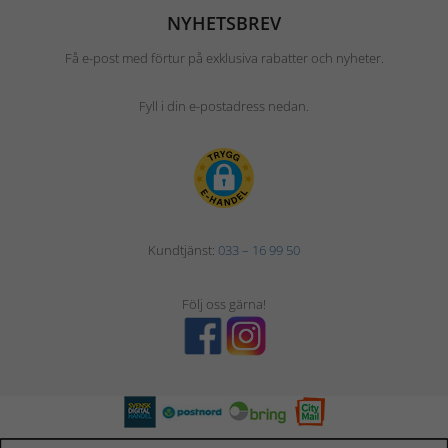
NYHETSBREV
Få e-post med förtur på exklusiva rabatter och nyheter.
Fyll i din e-postadress nedan.
Kundtjänst:
033 – 16 99 50
Följ oss gärna!