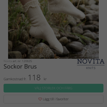
Novita
art. nr: 120635
Sockor Brus
118
Garnkostnad fr.
kr
VÄLJ STORLEK OCH FÄRG
Lägg till i favoriter