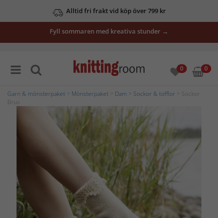
Alltid fri frakt vid köp över 799 kr
Fyll sommaren med kreativa stunder →
0
0
Garn & mönsterpaket
>
Mönsterpaket
>
Dam
>
Sockor & tofflor
> Sockor
Brus