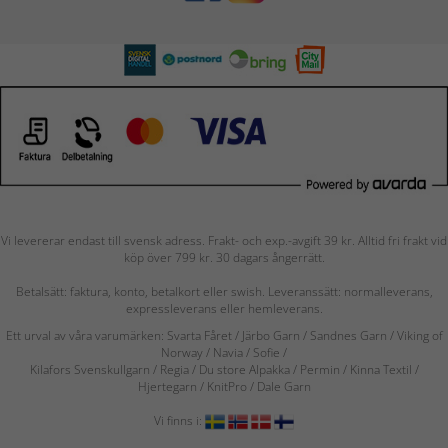
Vi levererar endast till svensk adress. Frakt- och exp.-avgift 39 kr. Alltid fri frakt vid
köp över 799 kr. 30 dagars ångerrätt.
Betalsätt: faktura, konto, betalkort eller swish. Leveranssätt: normalleverans,
expressleverans eller hemleverans.
Ett urval av våra varumärken: Svarta Fåret / Järbo Garn / Sandnes Garn / Viking of
Norway
/ Navia
/ Sofie
/
Kilafors Svenskullgarn
/
Regia / Du store Alpakka / Permin / Kinna Textil /
Hjertegarn / KnitPro / Dale Garn
Vi finns i: