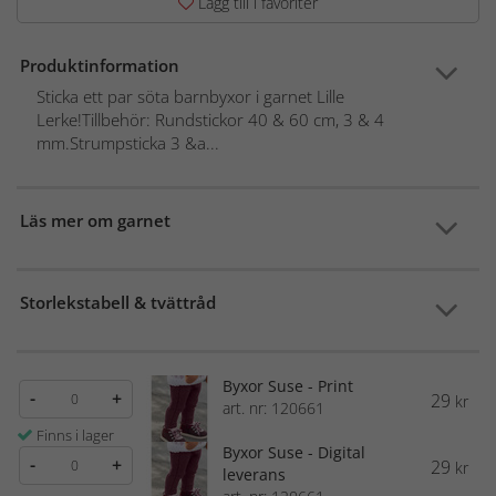
Lägg till i favoriter
Produktinformation
Sticka ett par söta barnbyxor i garnet Lille
Lerke!Tillbehör: Rundstickor 40 & 60 cm, 3 & 4
mm.Strumpsticka 3 &a...
Läs mer om garnet
Storlekstabell & tvättråd
Byxor Suse - Print
-
+
29
kr
art. nr: 120661
Finns i lager
Byxor Suse - Digital
-
+
29
kr
leverans