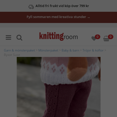
Alltid fri frakt vid köp över 799 kr
Fyll sommaren med kreativa stunder →
0
0
Garn & mönsterpaket
>
Mönsterpaket
>
Baby & barn
>
Tröjor & koftor
>
Byxor Suse