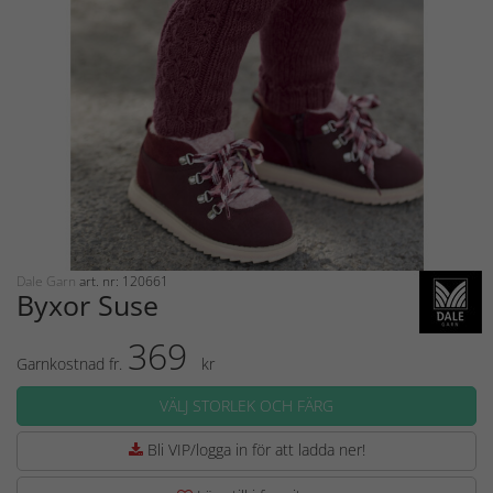
Dale Garn
art. nr: 120661
Byxor Suse
369
Garnkostnad fr.
kr
VÄLJ STORLEK OCH FÄRG
Bli VIP/logga in för att ladda ner!