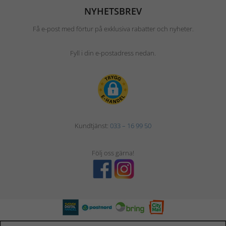
NYHETSBREV
Få e-post med förtur på exklusiva rabatter och nyheter.
Fyll i din e-postadress nedan.
Kundtjänst:
033 – 16 99 50
Följ oss gärna!