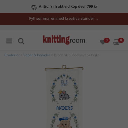
Alltid fri frakt vid köp över 799 kr
Fyll sommaren med kreativa stunder →
0
0
Broderier
>
Vepor & bonader
> Broderikit Födelsevepa Pojke