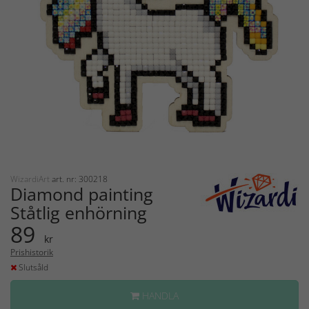
WizardiArt
art. nr: 300218
Diamond painting
Ståtlig enhörning
89
kr
Prishistorik
Slutsåld
HANDLA