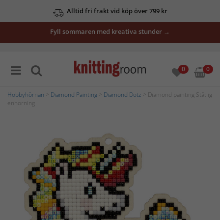
Alltid fri frakt vid köp över 799 kr
Fyll sommaren med kreativa stunder →
0
0
Hobbyhörnan
>
Diamond Painting
>
Diamond Dotz
> Diamond painting Ståtlig
enhörning