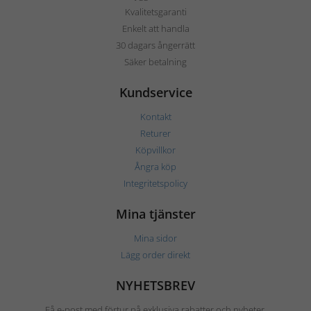
Kvalitetsgaranti
Enkelt att handla
30 dagars ångerrätt
Säker betalning
Kundservice
Kontakt
Returer
Köpvillkor
Ångra köp
Integritetspolicy
Mina tjänster
Mina sidor
Lägg order direkt
NYHETSBREV
Få e-post med förtur på exklusiva rabatter och nyheter.