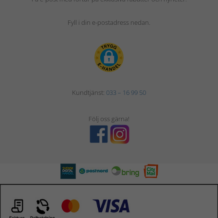
Fyll i din e-postadress nedan.
Kundtjänst:
033 – 16 99 50
Följ oss gärna!