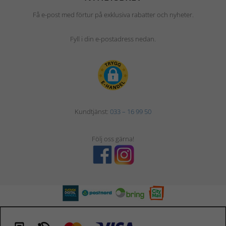
Få e-post med förtur på exklusiva rabatter och nyheter.
Fyll i din e-postadress nedan.
Kundtjänst:
033 – 16 99 50
Följ oss gärna!