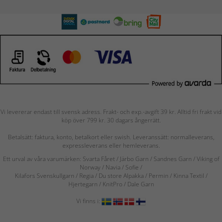
Vi levererar endast till svensk adress. Frakt- och exp.-avgift 39 kr. Alltid fri frakt vid
köp över 799 kr. 30 dagars ångerrätt.
Betalsätt: faktura, konto, betalkort eller swish. Leveranssätt: normalleverans,
expressleverans eller hemleverans.
Ett urval av våra varumärken: Svarta Fåret / Järbo Garn / Sandnes Garn / Viking of
Norway
/ Navia
/ Sofie
/
Kilafors Svenskullgarn
/
Regia / Du store Alpakka / Permin / Kinna Textil /
Hjertegarn / KnitPro / Dale Garn
Vi finns i: