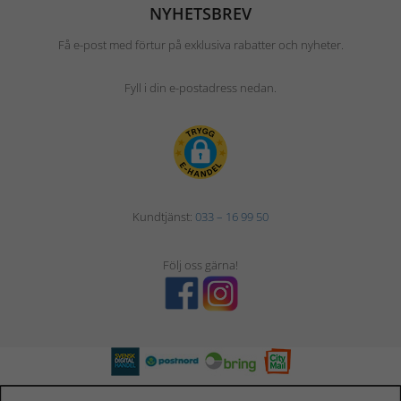
NYHETSBREV
Få e-post med förtur på exklusiva rabatter och nyheter.
Fyll i din e-postadress nedan.
Kundtjänst:
033 – 16 99 50
Följ oss gärna!