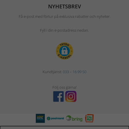
NYHETSBREV
Få e-post med förtur på exklusiva rabatter och nyheter.
Fyll i din e-postadress nedan.
Kundtjänst:
033 – 16 99 50
Följ oss gärna!