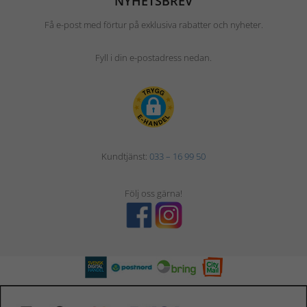
NYHETSBREV
Få e-post med förtur på exklusiva rabatter och nyheter.
Fyll i din e-postadress nedan.
Kundtjänst:
033 – 16 99 50
Följ oss gärna!