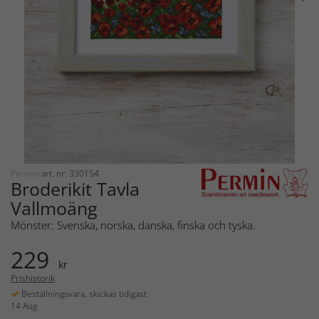
Permin
art. nr: 330154
Broderikit Tavla
Vallmoäng
Mönster: Svenska, norska, danska, finska och tyska.
229
kr
Prishistorik
Beställningsvara, skickas tidigast
14 Aug