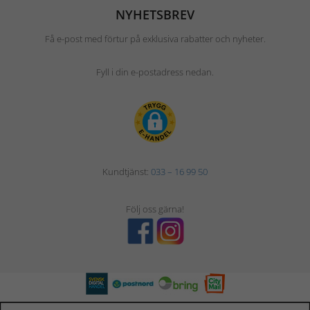
NYHETSBREV
Få e-post med förtur på exklusiva rabatter och nyheter.
Fyll i din e-postadress nedan.
Kundtjänst:
033 – 16 99 50
Följ oss gärna!