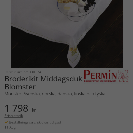
Permin
art. nr: 330174
Broderikit Middagsduk
Blomster
Mönster: Svenska, norska, danska, finska och tyska.
1 798
kr
Prishistorik
Beställningsvara, skickas tidigast
11 Aug