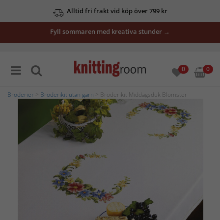
Alltid fri frakt vid köp över 799 kr
Fyll sommaren med kreativa stunder →
0
0
Broderier
>
Broderikit utan garn
> Broderikit Middagsduk Blomster