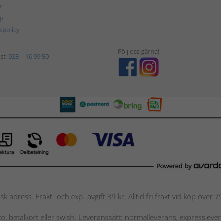
r
p
tspolicy
Följ oss gärna!
st:
033 – 16 99 50
nsk adress. Frakt- och exp.-avgift 39 kr. Alltid fri frakt vid köp över
nto, betalkort eller swish. Leveranssätt: normalleverans, expressleve