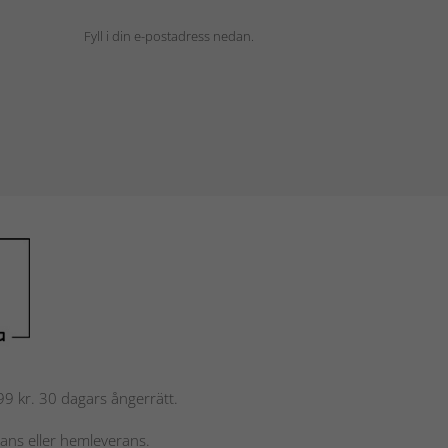
Fyll i din e-postadress nedan.
 799 kr. 30 dagars ångerrätt.
rans eller hemleverans.