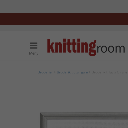
Meny
Broderier
>
Broderikit utan garn
> Broderikit Tavla Giraffe