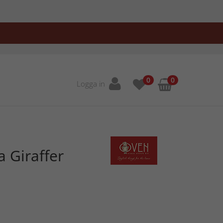
0
0
Logga in
a Giraffer