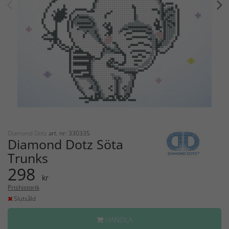
Diamond Dotz
art. nr: 330335
Diamond Dotz Söta
Trunks
298
kr
Prishistorik
Slutsåld
HANDLA