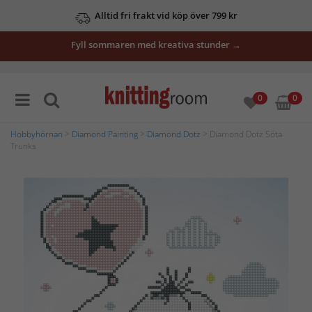
Alltid fri frakt vid köp över 799 kr
Fyll sommaren med kreativa stunder →
0
0
Hobbyhörnan
>
Diamond Painting
>
Diamond Dotz
> Diamond Dotz Söta
Trunks