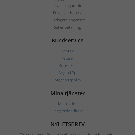
Kvalitetsgaranti
Enkelt att handla
30 dagars ångerrätt
Säker betalning
Kundservice
Kontakt
Returer
Köpvillkor
Ångra köp
Integritetspolicy
Mina tjänster
Mina sidor
Lägg order direkt
NYHETSBREV
Få e-post med förtur på exklusiva rabatter och nyheter.