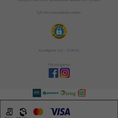
Fyll i din e-postadress nedan.
Kundtjänst:
033 – 16 99 50
Följ oss gärna!