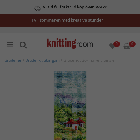
Alltid fri frakt vid köp över 799 kr
Fyll sommaren med kreativa stunder →
0
0
Broderier
>
Broderikit utan garn
> Broderikit Bokmärke Blomster