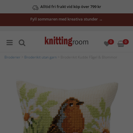
Alltid fri frakt vid köp över 799 kr
Fyll sommaren med kreativa stunder →
0
0
Broderier
>
Broderikit utan garn
> Broderikit Kudde Fågel & Blommor