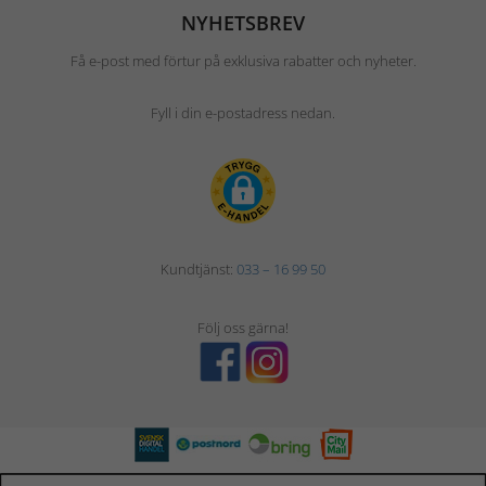
NYHETSBREV
Få e-post med förtur på exklusiva rabatter och nyheter.
Fyll i din e-postadress nedan.
Kundtjänst:
033 – 16 99 50
Följ oss gärna!