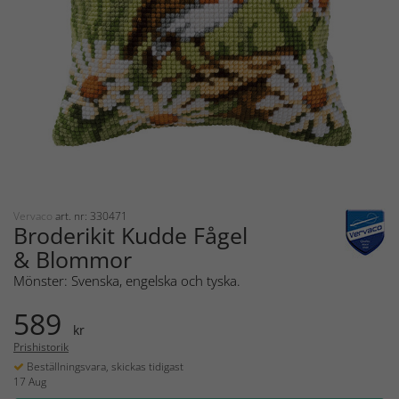
Vervaco
art. nr: 330471
Broderikit Kudde Fågel
& Blommor
Mönster: Svenska, engelska och tyska.
589
kr
Prishistorik
Beställningsvara, skickas tidigast
17 Aug