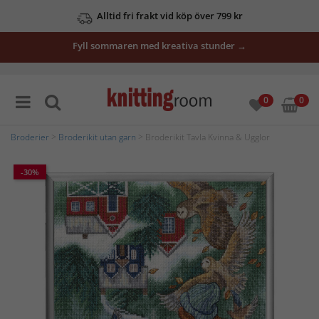
Alltid fri frakt vid köp över 799 kr
Fyll sommaren med kreativa stunder →
0
0
Broderier
>
Broderikit utan garn
> Broderikit Tavla Kvinna & Ugglor
-30%