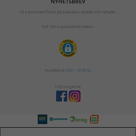
NYHETSBREV
Få e-post med förtur på exklusiva rabatter och nyheter.
Fyll i din e-postadress nedan.
Kundtjänst:
033 – 16 99 50
Följ oss gärna!