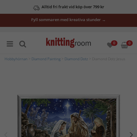
Alltid fri frakt vid köp över 799 kr
Fyll sommaren med kreativa stunder →
0
0
Hobbyhörnan
>
Diamond Painting
>
Diamond Dotz
> Diamond Dotz Jesus