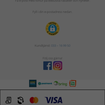
Få e-post med förtur på exklusiva rabatter och nyheter.
Fyll i din e-postadress nedan.
Kundtjänst:
033 – 16 99 50
Följ oss gärna!