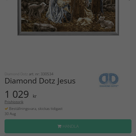
Diamond Dotz
art. nr: 330534
Diamond Dotz Jesus
1 029
kr
Prishistorik
Beställningsvara, skickas tidigast
30 Aug
HANDLA