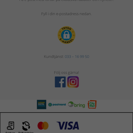
Fyll i din e-postadress nedan.
Kundtjänst:
033 – 16 99 50
Följ oss gärna!