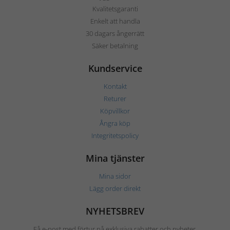
Kvalitetsgaranti
Enkelt att handla
30 dagars ångerrätt
Säker betalning
Kundservice
Kontakt
Returer
Köpvillkor
Ångra köp
Integritetspolicy
Mina tjänster
Mina sidor
Lägg order direkt
NYHETSBREV
Få e-post med förtur på exklusiva rabatter och nyheter.