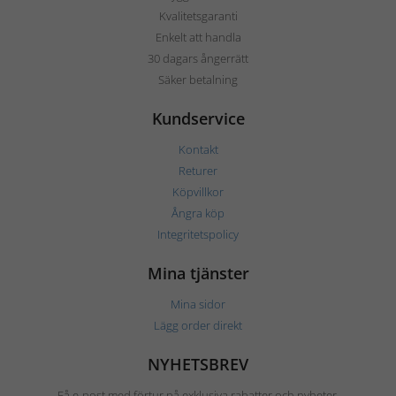
Kvalitetsgaranti
Enkelt att handla
30 dagars ångerrätt
Säker betalning
Kundservice
Kontakt
Returer
Köpvillkor
Ångra köp
Integritetspolicy
Mina tjänster
Mina sidor
Lägg order direkt
NYHETSBREV
Få e-post med förtur på exklusiva rabatter och nyheter.