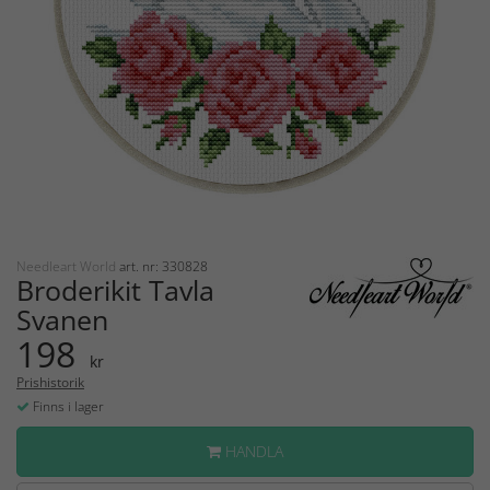
Needleart World
art. nr: 330828
Broderikit Tavla
Svanen
198
kr
Prishistorik
Finns i lager
HANDLA