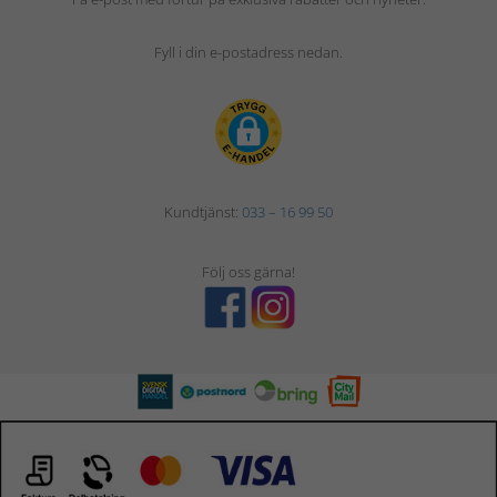
Fyll i din e-postadress nedan.
Kundtjänst:
033 – 16 99 50
Följ oss gärna!