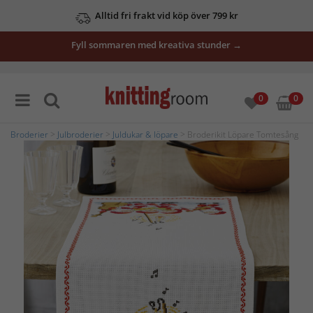
Alltid fri frakt vid köp över 799 kr
Fyll sommaren med kreativa stunder →
0
0
Broderier
>
Julbroderier
>
Juldukar & löpare
> Broderikit Löpare Tomtesång