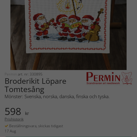
Permin
art. nr: 330895
Broderikit Löpare
Tomtesång
Mönster: Svenska, norska, danska, finska och tyska.
598
kr
Prishistorik
Beställningsvara, skickas tidigast
17 Aug