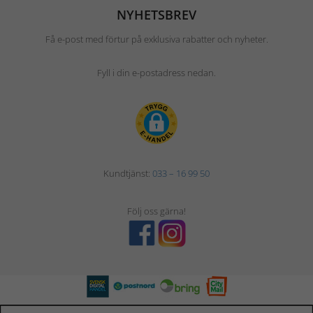
NYHETSBREV
Få e-post med förtur på exklusiva rabatter och nyheter.
Fyll i din e-postadress nedan.
Kundtjänst:
033 – 16 99 50
Följ oss gärna!