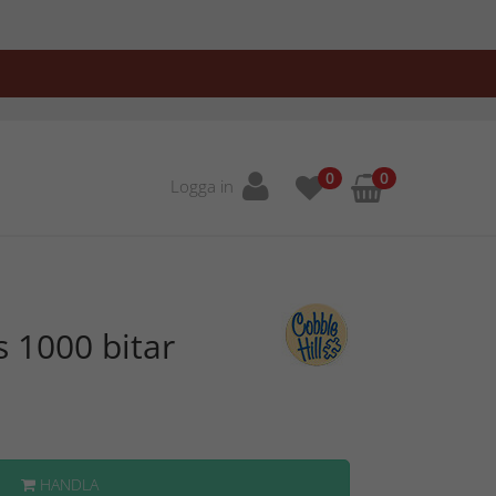
0
0
Logga in
s 1000 bitar
HANDLA