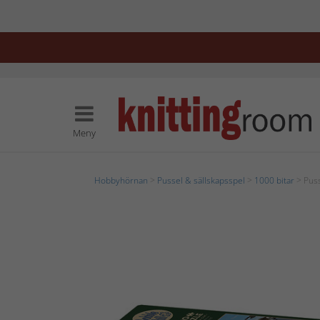
Meny
Hobbyhörnan
>
Pussel & sällskapsspel
>
1000 bitar
> Puss