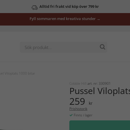
Alltid fri frakt vid köp över 799 kr
Fyll sommaren med kreativa stunder →
el Viloplats 1000 bitar
Cobble Hill
art. nr: 330901
Pussel Viloplat
259
kr
Prishistorik
Finns i lager