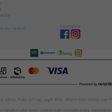
r
p
tspolicy
Följ oss gärna!
st:
033 – 16 99 50
nsk adress. Frakt- och exp.-avgift 39 kr. Alltid fri frakt vid köp över
nto, betalkort eller swish. Leveranssätt: normalleverans, expressleve