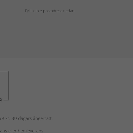
Fyll i din e-postadress nedan.
 799 kr. 30 dagars ångerrätt.
rans eller hemleverans.