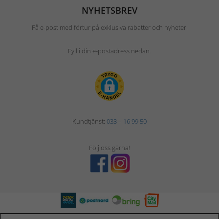
NYHETSBREV
Få e-post med förtur på exklusiva rabatter och nyheter.
Fyll i din e-postadress nedan.
Kundtjänst:
033 – 16 99 50
Följ oss gärna!