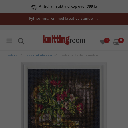
Alltid fri frakt vid köp över 799 kr
Fyll sommaren med kreativa stunder →
0
0
Broderier
>
Broderikit utan garn
> Broderikit Tavla I stunden