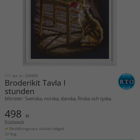
RTO
art. nr: 330959
Broderikit Tavla I
stunden
Mönster: Svenska, norska, danska, finska och tyska.
498
kr
Prishistorik
Beställningsvara, skickas tidigast
22 Aug