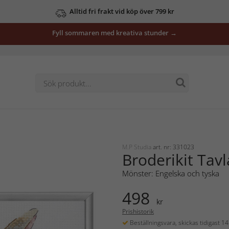
Alltid fri frakt vid köp över 799 kr
Fyll sommaren med kreativa stunder →
M.P Studia
art. nr: 331023
Broderikit Tav
Mönster: Engelska och tyska
498
kr
Prishistorik
Beställningsvara, skickas tidigast 1