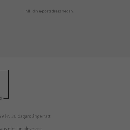
Fyll i din e-postadress nedan.
 799 kr. 30 dagars ångerrätt.
rans eller hemleverans.