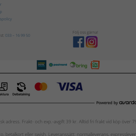
r
p
tspolicy
Följ oss gärna!
st:
033 – 16 99 50
nsk adress. Frakt- och exp.-avgift 39 kr. Alltid fri frakt vid köp över
nto, betalkort eller swish. Leveranssätt: normalleverans, expressleve