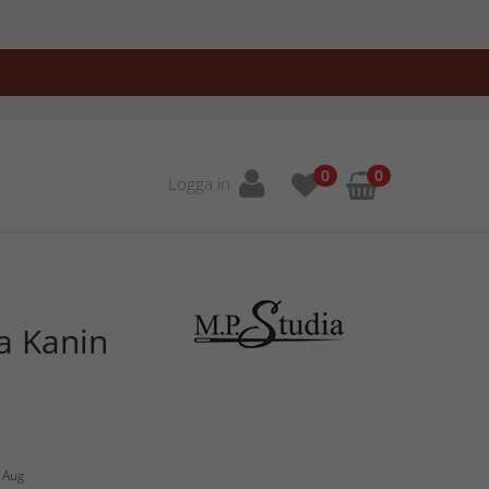
0
0
Logga in
la Kanin
4 Aug