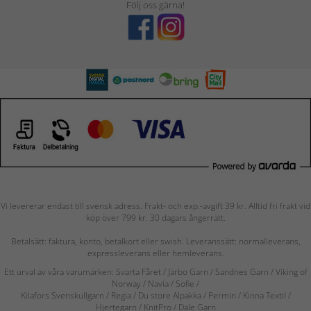
Följ oss gärna!
Vi levererar endast till svensk adress. Frakt- och exp.-avgift 39 kr. Alltid fri frakt vid
köp över 799 kr. 30 dagars ångerrätt.
Betalsätt: faktura, konto, betalkort eller swish. Leveranssätt: normalleverans,
expressleverans eller hemleverans.
Ett urval av våra varumärken: Svarta Fåret / Järbo Garn / Sandnes Garn / Viking of
Norway
/ Navia
/ Sofie
/
Kilafors Svenskullgarn
/
Regia / Du store Alpakka / Permin / Kinna Textil /
Hjertegarn / KnitPro / Dale Garn