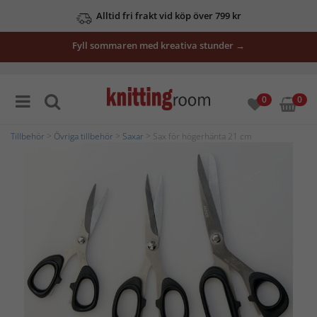
Alltid fri frakt vid köp över 799 kr
Fyll sommaren med kreativa stunder →
0
0
Tillbehör
>
Övriga tillbehör
>
Saxar
> Sax för högerhänta 21 cm