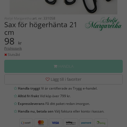
Ateljé Margaretha
art. nr: 331058
Sax för högerhänta 21
cm
98
kr
Prishistorik
Slutsåld
HANDLA
Lägg till i favoriter
Handla tryggt
Vi är certifierade av Trygg e-handel.
Alltid fri frakt
Vid köp över 799 kr.
Expressleverans
Få ditt paket redan imorgon.
Handla nu, betala sen
Välj faktura eller konto i kassan.