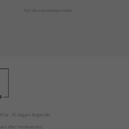
Fyll i din e-postadress nedan.
 799 kr. 30 dagars ångerrätt.
rans eller hemleverans.