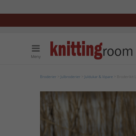
Meny
Broderier
>
Julbroderier
>
Juldukar & löpare
> Broderikit