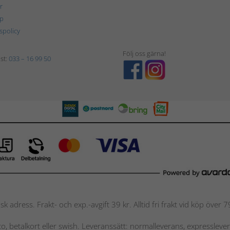
r
p
tspolicy
Följ oss gärna!
st:
033 – 16 99 50
nsk adress. Frakt- och exp.-avgift 39 kr. Alltid fri frakt vid köp över
nto, betalkort eller swish. Leveranssätt: normalleverans, expressleve