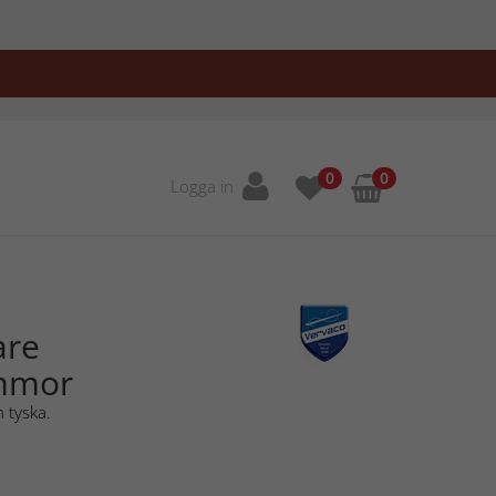
0
0
Logga in
are
ommor
 tyska.