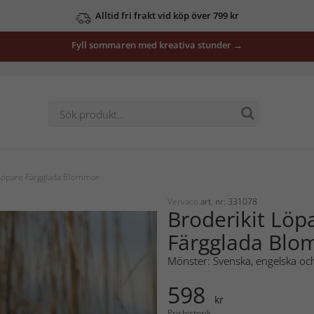
Alltid fri frakt vid köp över 799 kr
Fyll sommaren med kreativa stunder →
 Löpare Färgglada Blommor
Vervaco
art. nr: 331078
Broderikit Löp
Färgglada Bl
Mönster: Svenska, engelska och
598
kr
Prishistorik