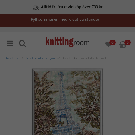
Alltid fri frakt vid köp över 799 kr
Fyll sommaren med kreativa stunder →
0
0
Broderier
>
Broderikit utan garn
> Broderikit Tavla Eiffeltornet