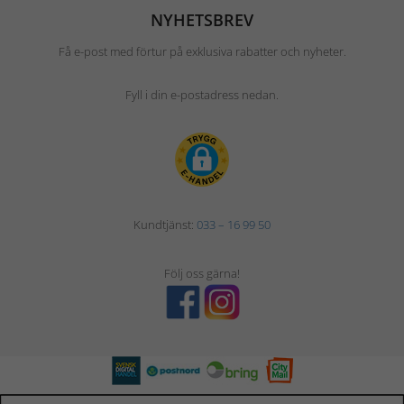
NYHETSBREV
Få e-post med förtur på exklusiva rabatter och nyheter.
Fyll i din e-postadress nedan.
Kundtjänst:
033 – 16 99 50
Följ oss gärna!