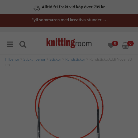
Alltid fri frakt vid köp över 799 kr
Fyll sommaren med kreativa stunder →
0
0
Tillbehör
>
Sticktillbehör
>
Stickor
>
Rundstickor
> Rundsticka Addi Novel 80
cm