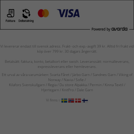
Vi levererar endast till svensk adress. Frakt- och exp.-avgift 39 kr. Alltid fri frakt vid
köp över 799 kr. 30 dagars ångerrätt.
Betalsätt: faktura, konto, betalkort eller swish. Leveranssätt: normalleverans,
expressleverans eller hemleverans.
Ett urval av våra varumärken: Svarta Fåret / Järbo Garn / Sandnes Garn / Viking of
Norway
/ Navia
/ Sofie
/
Kilafors Svenskullgarn
/
Regia / Du store Alpakka / Permin / Kinna Textil /
Hjertegarn / KnitPro / Dale Garn
Vi finns i: