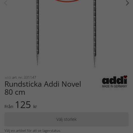
addi
art. nr: 331147
Rundsticka Addi Novel
80 cm
125
Från
kr
Välj storlek
Välj en artikel för att se lagerstatus.