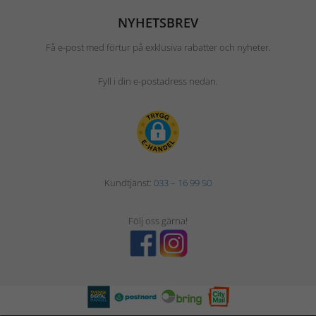
NYHETSBREV
Få e-post med förtur på exklusiva rabatter och nyheter.
Fyll i din e-postadress nedan.
Kundtjänst:
033 – 16 99 50
Följ oss gärna!