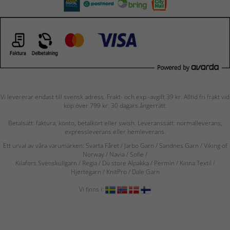
Vi levererar endast till svensk adress. Frakt- och exp.-avgift 39 kr. Alltid fri frakt vid
köp över 799 kr. 30 dagars ångerrätt.
Betalsätt: faktura, konto, betalkort eller swish. Leveranssätt: normalleverans,
expressleverans eller hemleverans.
Ett urval av våra varumärken: Svarta Fåret / Järbo Garn / Sandnes Garn / Viking of
Norway
/ Navia
/ Sofie
/
Kilafors Svenskullgarn
/
Regia / Du store Alpakka / Permin / Kinna Textil /
Hjertegarn / KnitPro / Dale Garn
Vi finns i: