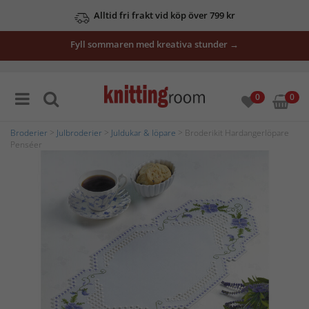
Alltid fri frakt vid köp över 799 kr
Fyll sommaren med kreativa stunder →
0
0
Broderier
>
Julbroderier
>
Juldukar & löpare
> Broderikit Hardangerlöpare
Penséer