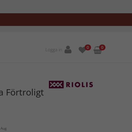
0
0
Logga in
a Förtroligt
6 Aug