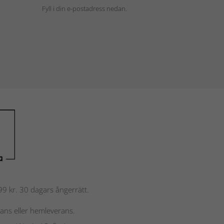
Fyll i din e-postadress nedan.
 799 kr. 30 dagars ångerrätt.
rans eller hemleverans.