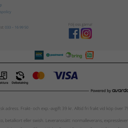
p
tspolicy
Följ oss gärna!
st:
033 – 16 99 50
nsk adress. Frakt- och exp.-avgift 39 kr. Alltid fri frakt vid köp över
nto, betalkort eller swish. Leveranssätt: normalleverans, expressleve