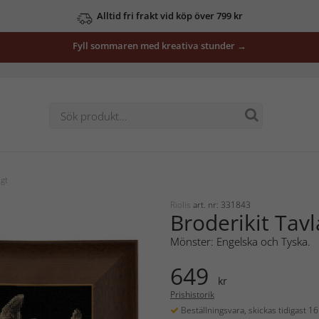
Alltid fri frakt vid köp över 799 kr
Fyll sommaren med kreativa stunder →
igt
Riolis
art. nr: 331843
Broderikit Tavl
Mönster: Engelska och Tyska.
649
kr
Prishistorik
Beställningsvara, skickas tidigast 1