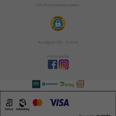
Fyll i din e-postadress nedan.
Kundtjänst:
033 – 16 99 50
Följ oss gärna!