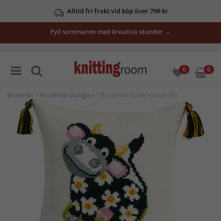
Alltid fri frakt vid köp över 799 kr
Fyll sommaren med kreativa stunder →
0
0
Broderier
>
Broderikit utan garn
> Broderikit Kudde Kossan Mu