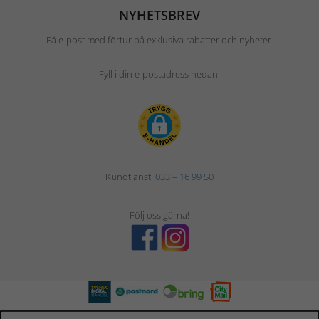
NYHETSBREV
Få e-post med förtur på exklusiva rabatter och nyheter.
Fyll i din e-postadress nedan.
Kundtjänst:
033 – 16 99 50
Följ oss gärna!