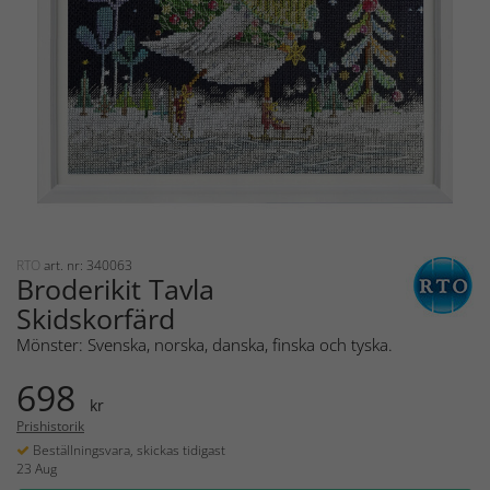
RTO
art. nr: 340063
Broderikit Tavla
Skidskorfärd
Mönster: Svenska, norska, danska, finska och tyska.
698
kr
Prishistorik
Beställningsvara, skickas tidigast
23 Aug