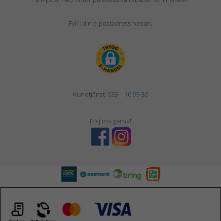
Fyll i din e-postadress nedan.
Kundtjänst:
033 – 16 99 50
Följ oss gärna!