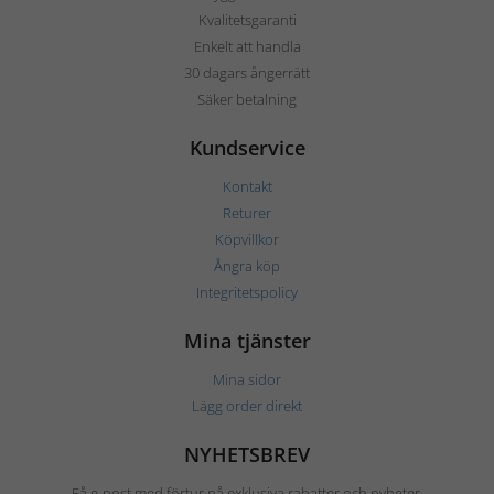
Kvalitetsgaranti
Enkelt att handla
30 dagars ångerrätt
Säker betalning
Kundservice
Kontakt
Returer
Köpvillkor
Ångra köp
Integritetspolicy
Mina tjänster
Mina sidor
Lägg order direkt
NYHETSBREV
Få e-post med förtur på exklusiva rabatter och nyheter.