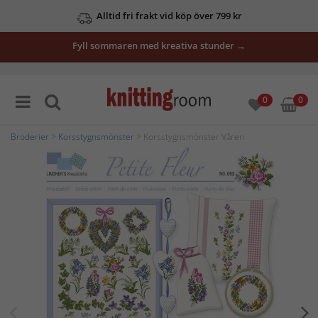
Alltid fri frakt vid köp över 799 kr
Fyll sommaren med kreativa stunder →
0
0
Broderier
>
Korsstygnsmönster
> Korsstygnsmönster Våren