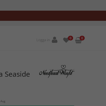
0
0
Logga in
la Seaside
3 Aug