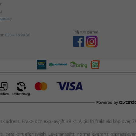
r
p
tspolicy
Följ oss gärna!
st:
033 – 16 99 50
nsk adress. Frakt- och exp.-avgift 39 kr. Alltid fri frakt vid köp över
nto, betalkort eller swish. Leveranssätt: normalleverans, expressleve