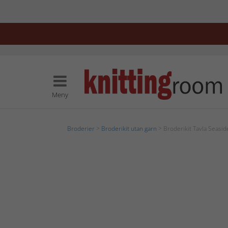
Meny
Broderier
>
Broderikit utan garn
> Broderikit Tavla Seasid