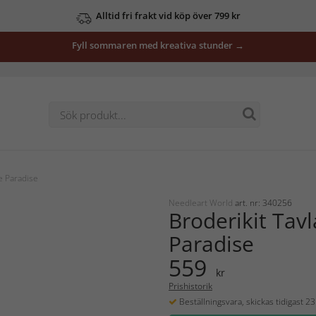
Alltid fri frakt vid köp över 799 kr
Fyll sommaren med kreativa stunder →
e Paradise
Needleart World
art. nr: 340256
Broderikit Tav
Paradise
559
kr
Prishistorik
Beställningsvara, skickas tidigast 2