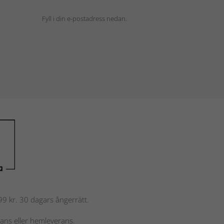
Fyll i din e-postadress nedan.
 799 kr. 30 dagars ångerrätt.
rans eller hemleverans.