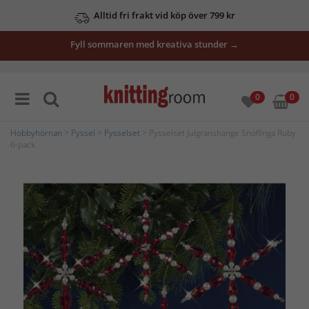
Alltid fri frakt vid köp över 799 kr
Fyll sommaren med kreativa stunder →
0
0
Hobbyhörnan
>
Pyssel
>
Pysselset
> Pysselset Julgranshänge Snöflinga Ruby
6-pack