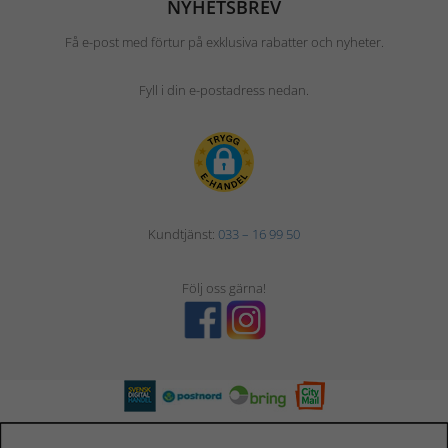
NYHETSBREV
Få e-post med förtur på exklusiva rabatter och nyheter.
Fyll i din e-postadress nedan.
Kundtjänst:
033 – 16 99 50
Följ oss gärna!