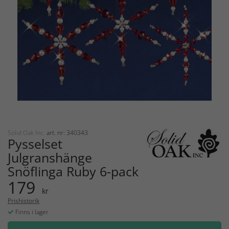
Solid Oak Inc.
art. nr: 340343
Pysselset
Julgranshänge
Snöflinga Ruby 6-pack
179
kr
Prishistorik
Finns i lager