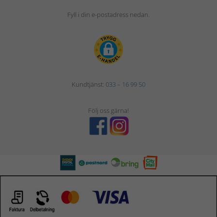
Fyll i din e-postadress nedan.
Kundtjänst:
033 – 16 99 50
Följ oss gärna!