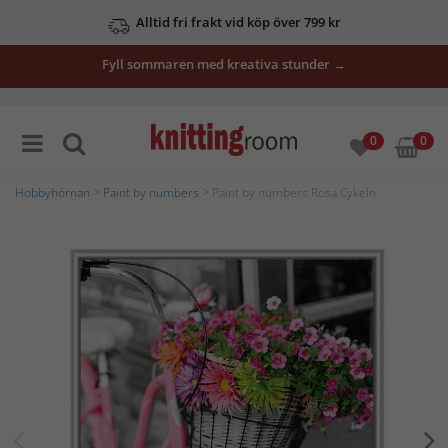
Alltid fri frakt vid köp över 799 kr
Fyll sommaren med kreativa stunder →
0
0
Hobbyhörnan
>
Paint by numbers
> Paint by numbers Rosa Cykeln