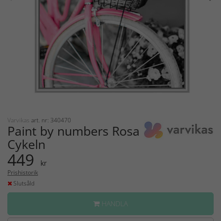
Varvikas
art. nr: 340470
Paint by numbers Rosa
Cykeln
449
kr
Prishistorik
Slutsåld
HANDLA