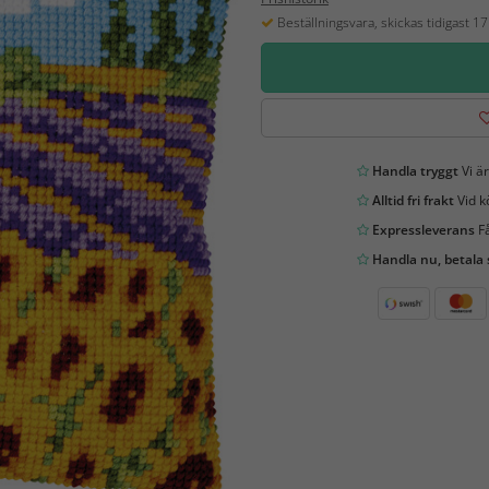
Beställningsvara, skickas tidigast 1
Handla tryggt
Vi är
Alltid fri frakt
Vid k
Expressleverans
Få
Handla nu, betala