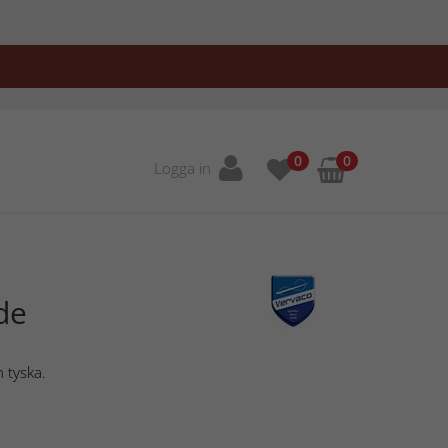
0
0
Logga in
de
 tyska.