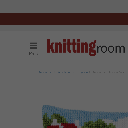
Meny
Broderier
>
Broderikit utan garn
> Broderikit Kudde Som