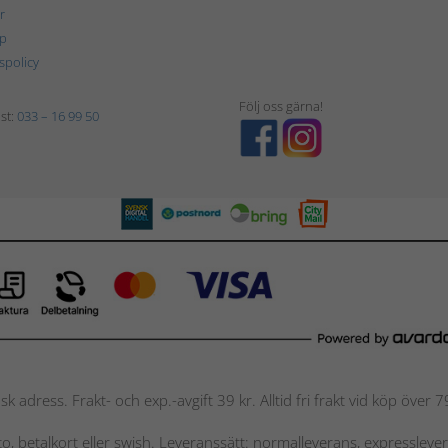
r
p
tspolicy
Följ oss gärna!
st:
033 – 16 99 50
nsk adress. Frakt- och exp.-avgift 39 kr. Alltid fri frakt vid köp över
nto, betalkort eller swish. Leveranssätt: normalleverans, expressleve