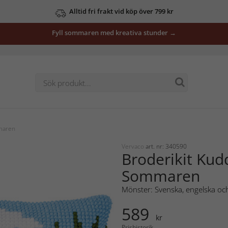
Alltid fri frakt vid köp över 799 kr
Fyll sommaren med kreativa stunder →
maren
Vervaco
art. nr: 340590
Broderikit Kud
Sommaren
Mönster: Svenska, engelska och
589
kr
Prishistorik