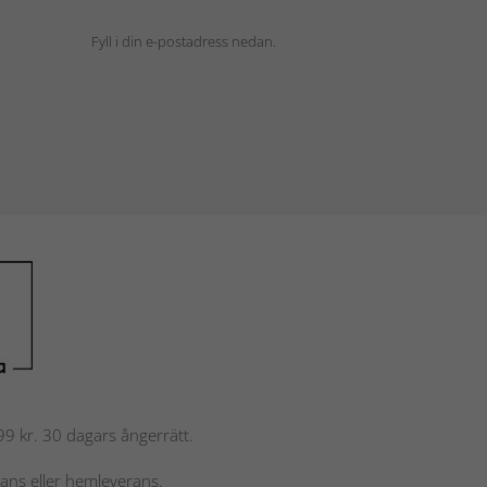
Fyll i din e-postadress nedan.
 799 kr. 30 dagars ångerrätt.
rans eller hemleverans.