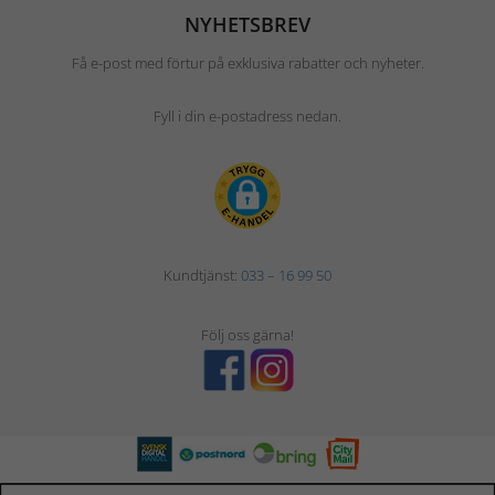
NYHETSBREV
Få e-post med förtur på exklusiva rabatter och nyheter.
Fyll i din e-postadress nedan.
Kundtjänst:
033 – 16 99 50
Följ oss gärna!