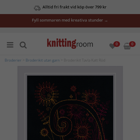
Alltid fri frakt vid köp över 799 kr
Fyll sommaren med kreativa stunder →
0
0
Broderier
>
Broderikit utan garn
> Broderikit Tavla Katt Röd