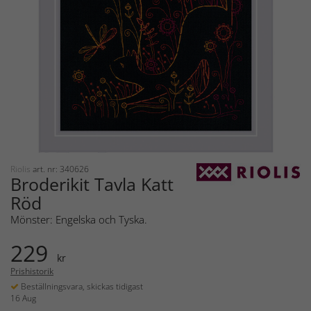
Riolis
art. nr: 340626
Broderikit Tavla Katt
Röd
Mönster: Engelska och Tyska.
229
kr
Prishistorik
Beställningsvara, skickas tidigast
16 Aug