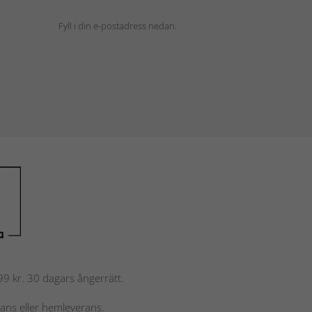
Fyll i din e-postadress nedan.
 799 kr. 30 dagars ångerrätt.
rans eller hemleverans.