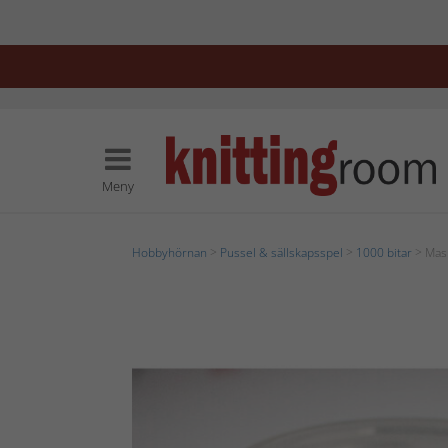
Meny
Hobbyhörnan
>
Pussel & sällskapsspel
>
1000 bitar
> Mas