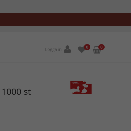
0
0
Logga in
1000 st