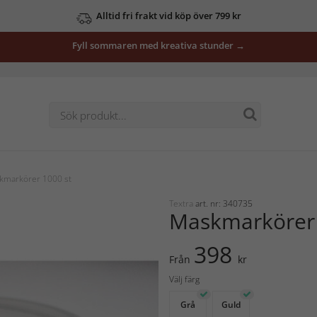
Alltid fri frakt vid köp över 799 kr
Fyll sommaren med kreativa stunder →
kmarkörer 1000 st
Textra
art. nr: 340735
Maskmarkörer 
398
Från
kr
Välj färg
Grå
Guld