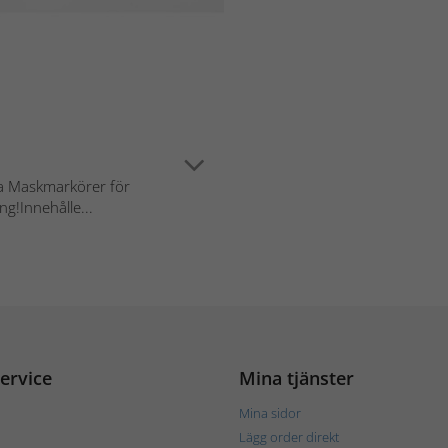
ka Maskmarkörer för
ng!Innehålle...
ervice
Mina tjänster
Mina sidor
Lägg order direkt