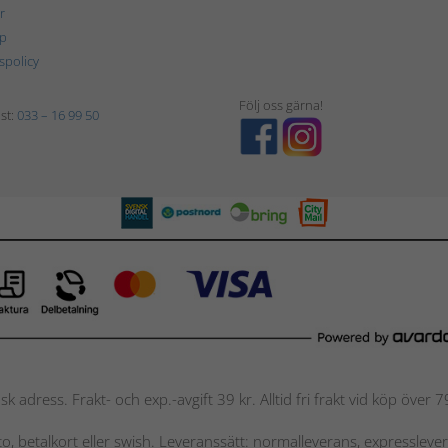
r
p
tspolicy
Följ oss gärna!
st:
033 – 16 99 50
nsk adress. Frakt- och exp.-avgift 39 kr. Alltid fri frakt vid köp över
nto, betalkort eller swish. Leveranssätt: normalleverans, expressleve