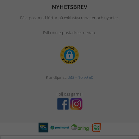
NYHETSBREV
Få e-post med förtur på exklusiva rabatter och nyheter.
Fyll i din e-postadress nedan.
Kundtjänst:
033 – 16 99 50
Följ oss gärna!