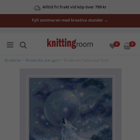
Alltid fri frakt vid köp över 799 kr
Fyll sommaren med kreativa stunder →
0
0
Broderier
>
Broderikit utan garn
> Broderikit Tavla Iskall Vind