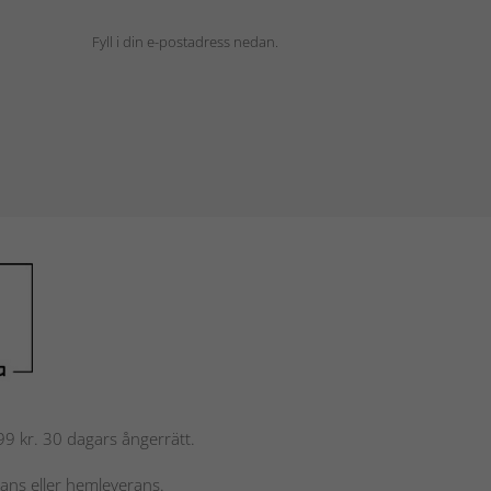
Fyll i din e-postadress nedan.
 799 kr. 30 dagars ångerrätt.
rans eller hemleverans.