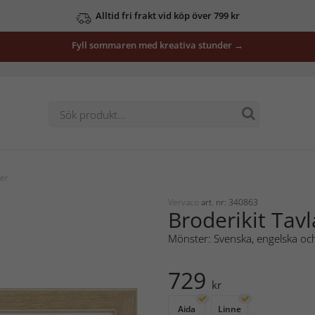
Alltid fri frakt vid köp över 799 kr
Fyll sommaren med kreativa stunder →
ter
Vervaco
art. nr: 340863
Broderikit Tav
Mönster: Svenska, engelska och
729
kr
Aida
Linne