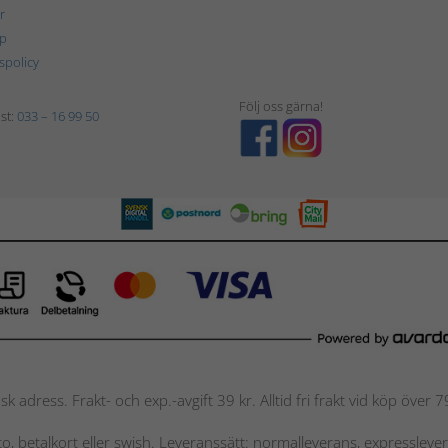
r
p
tspolicy
Följ oss gärna!
st:
033 – 16 99 50
nsk adress. Frakt- och exp.-avgift 39 kr. Alltid fri frakt vid köp över
nto, betalkort eller swish. Leveranssätt: normalleverans, expressleve