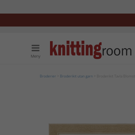
Meny
Broderier
>
Broderikit utan garn
> Broderikit Tavla Bloms