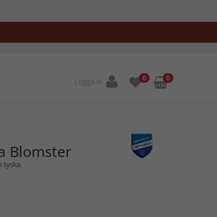
0
0
Logga in
la Blomster
 tyska.