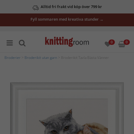
Alltid fri frakt vid köp över 799 kr
Fyll sommaren med kreativa stunder →
0
0
Broderier
>
Broderikit utan garn
> Broderikit Tavla Bästa Vänner