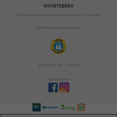
NYHETSBREV
Få e-post med förtur på exklusiva rabatter och nyheter.
Fyll i din e-postadress nedan.
Kundtjänst:
033 – 16 99 50
Följ oss gärna!