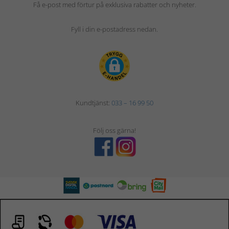
Få e-post med förtur på exklusiva rabatter och nyheter.
Fyll i din e-postadress nedan.
Kundtjänst:
033 – 16 99 50
Följ oss gärna!