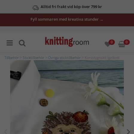
Alltid fri frakt vid köp över 799 kr
Fyll sommaren med kreativa stunder →
0
0
Tillbehör
>
Sticktillbehör
>
Övriga sticktillbehör
> Korsstygnskit Igelkott