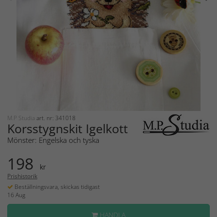
M.P Studia
art. nr: 341018
Korsstygnskit Igelkott
Mönster: Engelska och tyska
198
kr
Prishistorik
Beställningsvara, skickas tidigast
16 Aug
HANDLA