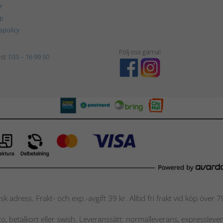
r
p
tspolicy
Följ oss gärna!
st:
033 – 16 99 50
nsk adress. Frakt- och exp.-avgift 39 kr. Alltid fri frakt vid köp över
nto, betalkort eller swish. Leveranssätt: normalleverans, expressleve