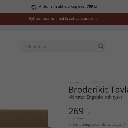
Alltid fri frakt vid köp över 799 kr
Fyll sommaren med kreativa stunder →
Groves
art. nr: 341083
Broderikit Tav
Mönster: Engelska och tyska.
269
kr
Prishistorik
Beställningsvara, skickas tidigast 1