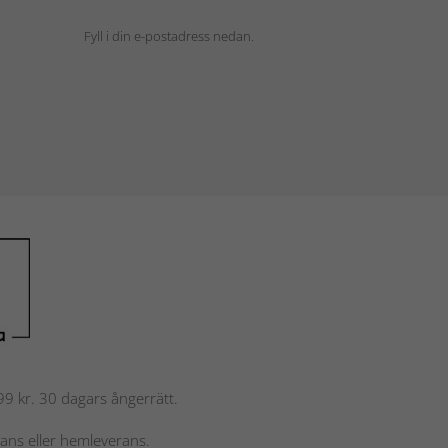
Fyll i din e-postadress nedan.
 799 kr. 30 dagars ångerrätt.
rans eller hemleverans.