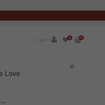
0
0
Logga in
la Love
4 Aug