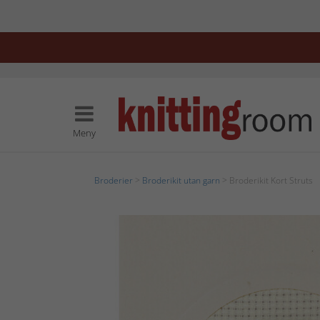
Meny
Broderier
>
Broderikit utan garn
> Broderikit Kort Struts