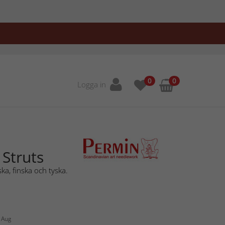
0
0
Logga in
 Struts
ka, finska och tyska.
2 Aug