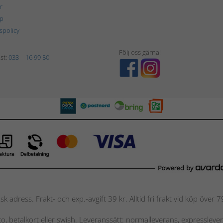
r
p
tspolicy
Följ oss gärna!
st:
033 – 16 99 50
nsk adress. Frakt- och exp.-avgift 39 kr. Alltid fri frakt vid köp över
nto, betalkort eller swish. Leveranssätt: normalleverans, expressleve