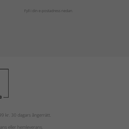
Fyll i din e-postadress nedan.
 799 kr. 30 dagars ångerrätt.
rans eller hemleverans.