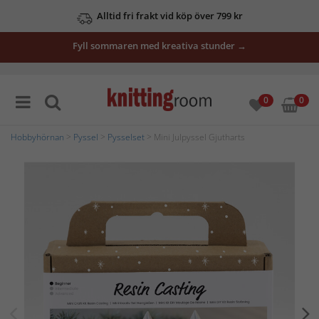
Alltid fri frakt vid köp över 799 kr
Fyll sommaren med kreativa stunder →
0
0
Hobbyhörnan
>
Pyssel
>
Pysselset
> Mini Julpyssel Gjutharts