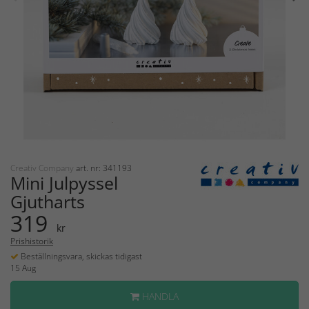
Creativ Company
art. nr: 341193
Mini Julpyssel
Gjutharts
319
kr
Prishistorik
Beställningsvara, skickas tidigast
15 Aug
HANDLA