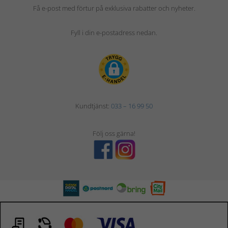
Få e-post med förtur på exklusiva rabatter och nyheter.
Fyll i din e-postadress nedan.
Kundtjänst:
033 – 16 99 50
Följ oss gärna!