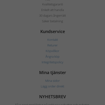
Kvalitetsgaranti
Enkelt att handla
30 dagars ångerrätt
Säker betalning
Kundservice
Kontakt
Returer
Köpvillkor
Ångra köp
Integritetspolicy
Mina tjänster
Mina sidor
Lägg order direkt
NYHETSBREV
Få e-post med förtur på exklusiva rabatter och nyheter.