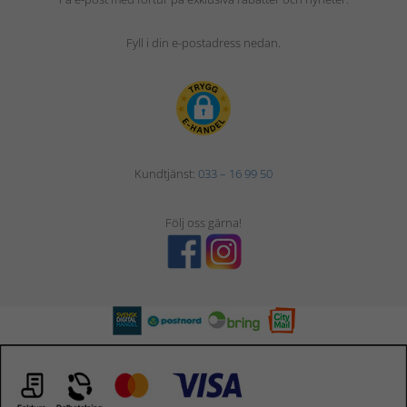
Fyll i din e-postadress nedan.
Kundtjänst:
033 – 16 99 50
Följ oss gärna!