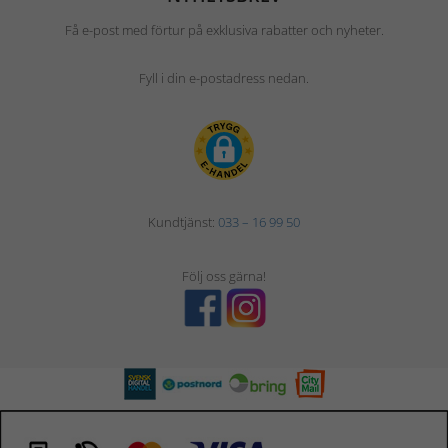
Få e-post med förtur på exklusiva rabatter och nyheter.
Fyll i din e-postadress nedan.
Kundtjänst:
033 – 16 99 50
Följ oss gärna!