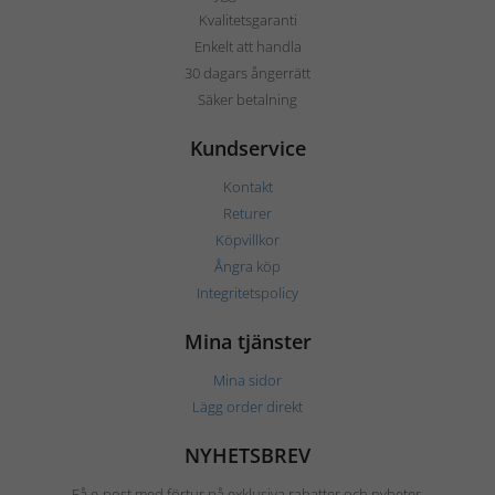
Kvalitetsgaranti
Enkelt att handla
30 dagars ångerrätt
Säker betalning
Kundservice
Kontakt
Returer
Köpvillkor
Ångra köp
Integritetspolicy
Mina tjänster
Mina sidor
Lägg order direkt
NYHETSBREV
Få e-post med förtur på exklusiva rabatter och nyheter.