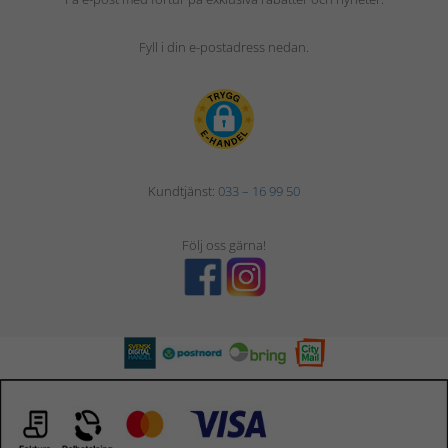
Fyll i din e-postadress nedan.
Kundtjänst:
033 – 16 99 50
Följ oss gärna!