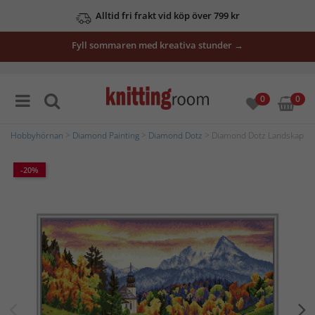
Alltid fri frakt vid köp över 799 kr
Fyll sommaren med kreativa stunder →
0
0
Hobbyhörnan
>
Diamond Painting
>
Diamond Dotz
> Diamond Dotz Landskap
-20%