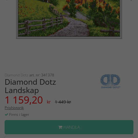
Diamond Dotz
art. nr: 341378
Diamond Dotz
Landskap
1 159,20
kr
1 449 kr
Prishistorik
Finns i lager
HANDLA